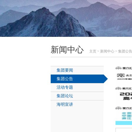
新闻中心
主页
>
新闻中心
>
集团公
集团要闻
集团公告
活动专题
集团论坛
海明宣讲