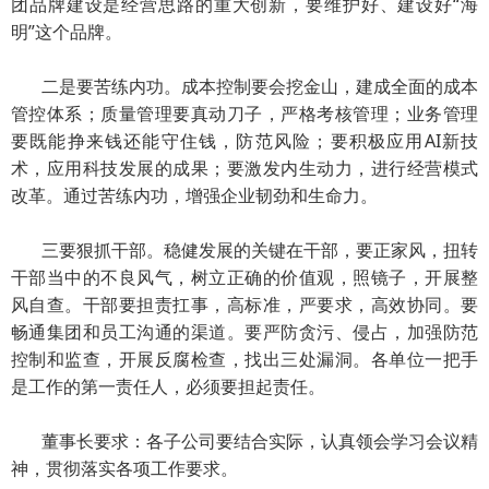
团品牌建设是经营思路的重大创新，要维护好、建设好“海
明”这个品牌。
二是要苦练内功。成本控制要会挖金山，建成全面的成本
管控体系；质量管理要真动刀子，严格考核管理；业务管理
要既能挣来钱还能守住钱，防范风险；要积极应用AI新技
术，应用科技发展的成果；要激发内生动力，进行经营模式
改革。通过苦练内功，增强企业韧劲和生命力。
三要狠抓干部。稳健发展的关键在干部，要正家风，扭转
干部当中的不良风气，树立正确的价值观，照镜子，开展整
风自查。干部要担责扛事，高标准，严要求，高效协同。要
畅通集团和员工沟通的渠道。要严防贪污、侵占，加强防范
控制和监查，开展反腐检查，找出三处漏洞。各单位一把手
是工作的第一责任人，必须要担起责任。
董事长要求：各子公司要结合实际，认真领会学习会议精
神，贯彻落实各项工作要求。