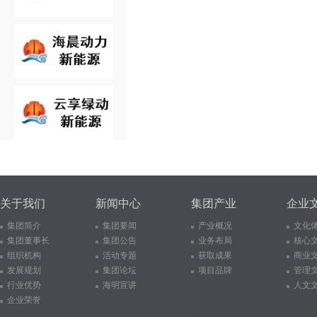
关于我们
新闻中心
集团产业
企业
集团简介
集团要闻
产业概况
文化
集团董事长
集团公告
业务布局
核心
组织机构
活动专题
获取成果
商业
发展规划
集团论坛
项目品牌
管理
行业优势
海明宣讲
人文
企业荣誉