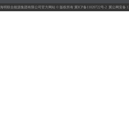
海明联合能源集团有限公司官方网站 © 版权所有
冀ICP备11020722号-2
冀公网安备 130